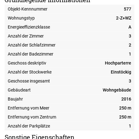
Objekt-Kennnummer
577
Wohnungstyp
2-Z+WZ
Energieeffizienzklasse
A
Anzahl der Zimmer
3
Anzahl der Schlafzimmer
2
Anzahl der Badezimmer
1
Geschoss deskriptiv
Hochparterre
Anzahl der Stockwerke
Einstöckig
Geschosse insgesamt
3
Gebäudeart
Wohngebäude
Baujahr
2016
Entfernung vom Meer
250 m
Entfernung vom Zentrum
250 m
Anzahl der Parkplätze
1
Sonstige Eigenschaften