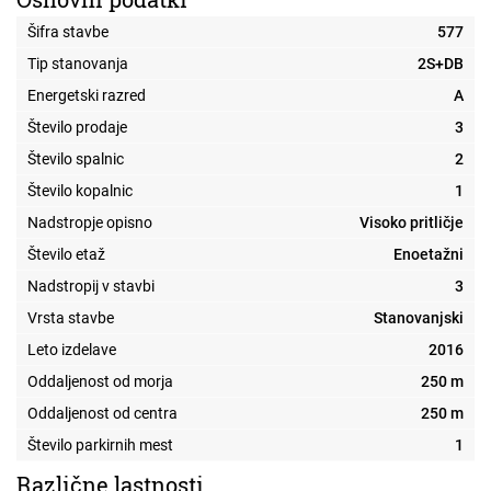
Šifra stavbe
577
Tip stanovanja
2S+DB
Energetski razred
A
Število prodaje
3
Število spalnic
2
Število kopalnic
1
Nadstropje opisno
Visoko pritličje
Število etaž
Enoetažni
Nadstropij v stavbi
3
Vrsta stavbe
Stanovanjski
Leto izdelave
2016
Oddaljenost od morja
250 m
Oddaljenost od centra
250 m
Število parkirnih mest
1
Različne lastnosti