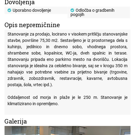
Dovoljenja
Uporabno dovoljenje
Odločba o gradbenih
pogojih
Opis nepremičnine
Stanovanje za prodajo, locirano v visokem pritličju stanovanjske
stavbe, površine 75,30 m2. Sestavljeno je iz prostornega dela s
kuhinjo, jedilnico in dnevno sobo, vhodnega prostora,
shrambene sobe, kopalnice, WC-ja, dveh spalnic in terase.
Stanovanju pripada eno parkirno mesto na dvorišču. Lokacija
stanovanja je idealna za celoletno bivanje, saj se v krogu 350 m
nahajajo vse potrebne vsebine za prijetno bivanje (trgovine,
zdravnik, zobozdravnik, restavracije, kavarne, avtobusna
postaja, šola, vrtec ipd.).
Oddaljenost od morja in plaže je le 250 m. Stanovanje je
klimatizirano in opremljeno.
Galerija