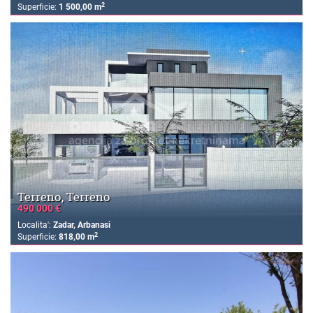
2
Superficie:
1 500,00 m
Terreno, Terreno
490 000 €
Localita':
Zadar, Arbanasi
2
Superficie:
818,00 m