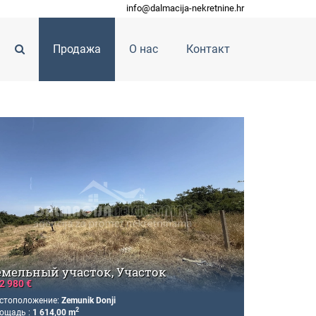
info@dalmacija-nekretnine.hr
Продажа
О нас
Контакт
емельный участок, Участок
2 980 €
стоположение:
Zemunik Donji
2
ощадь :
1 614,00 m