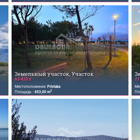
Земельный участок, Участок
З
63 420 €
21
Местоположение:
Privlaka
Ме
2
Площадь :
453,00 m
Пл