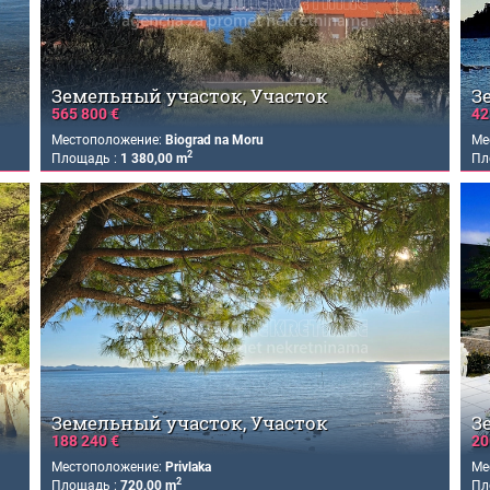
Земельный участок, Участок
З
565 800 €
42
Местоположение:
Biograd na Moru
Ме
2
Площадь :
1 380,00 m
Пл
Земельный участок, Участок
З
188 240 €
20
Местоположение:
Privlaka
Ме
2
Площадь :
720,00 m
Пл