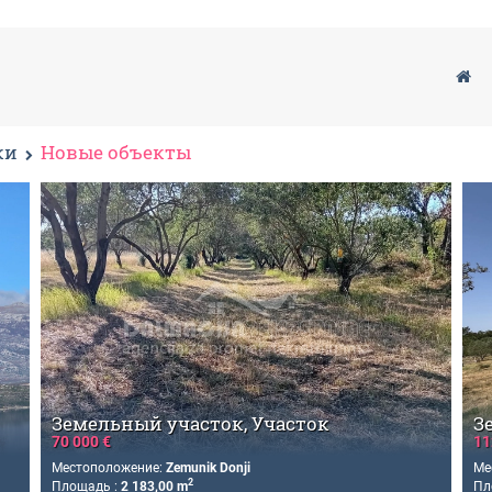
ки
Новые объекты
Земельный участок, Участок
З
70 000 €
11
Местоположение:
Zemunik Donji
Ме
2
Площадь :
2 183,00 m
Пл