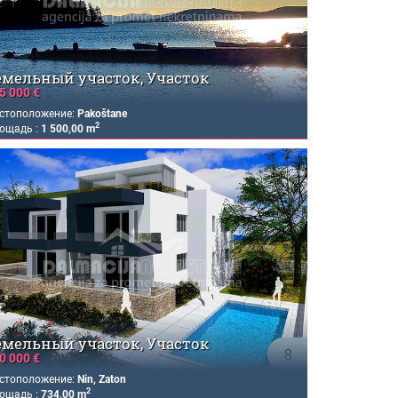
емельный участок, Участок
5 000 €
стоположение:
Pakoštane
2
ощадь :
1 500,00 m
емельный участок, Участок
0 000 €
стоположение:
Nin, Zaton
2
ощадь :
734,00 m