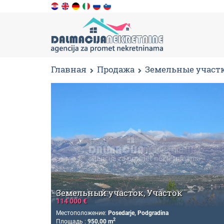
Главная
Продажа
Земельные участ
Земельный участок, Участок
114 000 €
Местоположение:
Posedarje, Podgradina
2
Площадь :
950,00 m